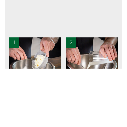
1
2
Eier in eine Schüssel schlagen,
Das Mehl unter die
mit Topfen, Milch, Salz und
Topfenmasse rühren, bis ein
Muskat gut verrühren.
zähflüssiger Teig entstanden ist.
3
4